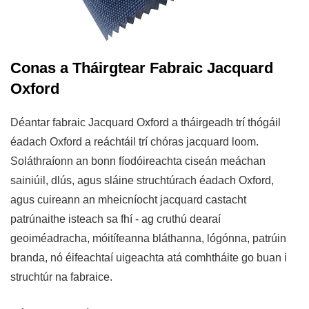
Conas a Tháirgtear Fabraic Jacquard
Oxford
Déantar fabraic Jacquard Oxford a tháirgeadh trí thógáil
éadach Oxford a reáchtáil trí chóras jacquard loom.
Soláthraíonn an bonn fíodóireachta ciseán meáchan
sainiúil, dlús, agus sláine struchtúrach éadach Oxford,
agus cuireann an mheicníocht jacquard castacht
patrúnaithe isteach sa fhí - ag cruthú dearaí
geoiméadracha, móitífeanna bláthanna, lógónna, patrúin
branda, nó éifeachtaí uigeachta atá comhtháite go buan i
struchtúr na fabraice.