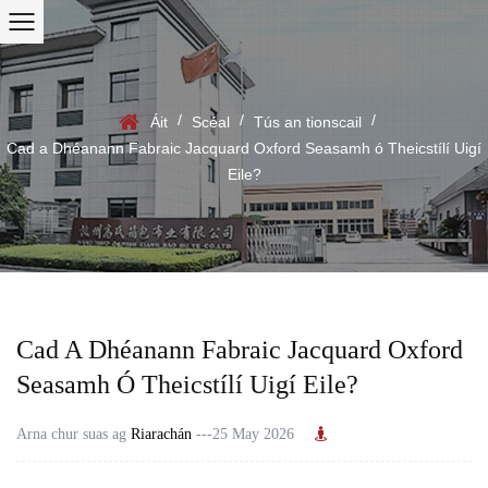
/
/
/
Áit
Scéal
Tús an tionscail
Cad a Dhéanann Fabraic Jacquard Oxford Seasamh ó Theicstílí Uigí
Eile?
Cad A Dhéanann Fabraic Jacquard Oxford
Seasamh Ó Theicstílí Uigí Eile?
Arna chur suas ag
Riarachán
---25 May 2026