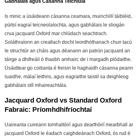
Gabhálais agus Cásanna Teicniúla
Is minic a úsáideann cásanna ceamara, muinchillí táibléid,
púitsí eagraí teicneolaíochta, agus gabhálais le sliogán
crua jacquard Oxford mar chlúdach seachtrach.
Soláthraíonn an creatlach docht leordhóthanach chun tacú
le struchtúr an cháis agus déanann an patrún jacquard an
táirge a dhifreáil ó thaobh amhairc de i margadh plódaithe.
Úsáidtear go coitianta é freisin le haghaidh cásanna peann
luaidhe, málaí leithris, agus eagraithe taistil sa deighleog
gabhálais stíl mhaireachtála.
Jacquard Oxford vs Standard Oxford
Fabraic: Príomhdhifríochtaí
Uaireanta cuireann tomhaltóirí agus dearthóirí mearbhall ar
jacquard Oxford le éadach caighdeánach Oxford, ós rud é