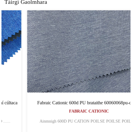
Táirgí Gaolmhara
Fabraic Cationic 600d PU brataithe 60060068pu-cation
FABRAIC CATIONIC
Ainmnigh 600D PU CATION POILSE POILSE POIL......