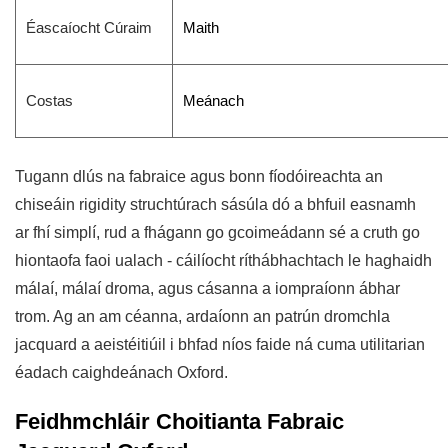
Éascaíocht Cúraim
Maith
Costas
Meánach
Tugann dlús na fabraice agus bonn fíodóireachta an
chiseáin rigidity struchtúrach sásúla dó a bhfuil easnamh
ar fhí simplí, rud a fhágann go gcoimeádann sé a cruth go
hiontaofa faoi ualach - cáilíocht ríthábhachtach le haghaidh
málaí, málaí droma, agus cásanna a iompraíonn ábhar
trom. Ag an am céanna, ardaíonn an patrún dromchla
jacquard a aeistéitiúil i bhfad níos faide ná cuma utilitarian
éadach caighdeánach Oxford.
Feidhmchláir Choitianta Fabraic