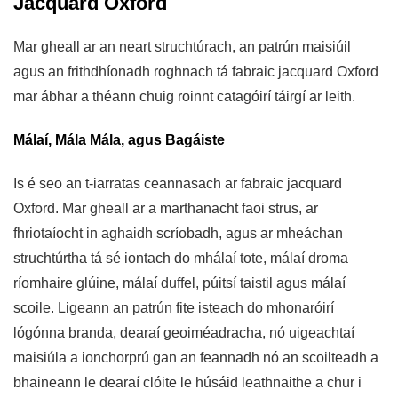
Jacquard Oxford
Mar gheall ar an neart struchtúrach, an patrún maisiúil
agus an frithdhíonadh roghnach tá fabraic jacquard Oxford
mar ábhar a théann chuig roinnt catagóirí táirgí ar leith.
Málaí, Mála Mála, agus Bagáiste
Is é seo an t-iarratas ceannasach ar fabraic jacquard
Oxford. Mar gheall ar a marthanacht faoi strus, ar
fhriotaíocht in aghaidh scríobadh, agus ar mheáchan
struchtúrtha tá sé iontach do mhálaí tote, málaí droma
ríomhaire glúine, málaí duffel, púitsí taistil agus málaí
scoile. Ligeann an patrún fite isteach do mhonaróirí
lógónna branda, dearaí geoiméadracha, nó uigeachtaí
maisiúla a ionchorprú gan an feannadh nó an scoilteadh a
bhaineann le dearaí clóite le húsáid leathnaithe a chur i