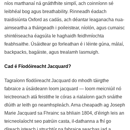
níos marthanaí ná gnáthfhite simplí, ach coinníonn sé
leibhéal bog agus breathability. Rinneadh éadach
traidisiúnta Oxford as cadás, ach déantar leaganacha nua-
aimseartha a tháirgeadh i poileistear, níolón, agus cumaisc
shintéiseacha éagsúla le haghaidh feidhmíochta
feabhsaithe. Úsáidtear go forleathan é i léinte gúna, málaí,
backpacks, bagáiste, agus trealamh lasmuigh.
Cad é Fíodóireacht Jacquard?
Tagraíonn fíodóireacht Jacquard do mhodh táirgthe
fabraice a úsáideann loom jacquard — loom meicniúil nó
leictreonach atá feistithe le córas a rialaíonn gach snáithe
dlúith ar leith go neamhspleách. Arna cheapadh ag Joseph
Marie Jacquard sa Fhrainc sa bhliain 1804, d'éirigh leis an
teicneolaíocht seo patrúin casta, il-dathanna a fhí go
díreach isteach i struchtúr na fabraice seachas iad a