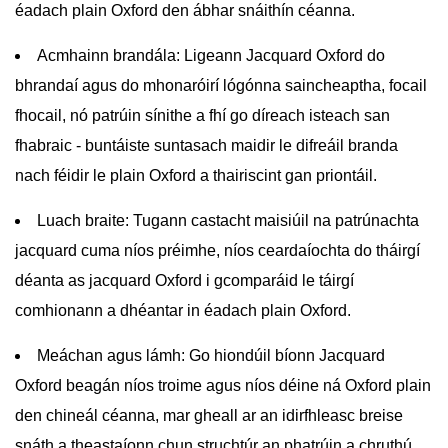
éadach plain Oxford den ábhar snáithín céanna.
Acmhainn brandála:
Ligeann Jacquard Oxford do
bhrandaí agus do mhonaróirí lógónna saincheaptha, focail
fhocail, nó patrúin sínithe a fhí go díreach isteach san
fhabraic - buntáiste suntasach maidir le difreáil branda
nach féidir le plain Oxford a thairiscint gan priontáil.
Luach braite:
Tugann castacht maisiúil na patrúnachta
jacquard cuma níos préimhe, níos ceardaíochta do tháirgí
déanta as jacquard Oxford i gcomparáid le táirgí
comhionann a dhéantar in éadach plain Oxford.
Meáchan agus lámh:
Go hiondúil bíonn Jacquard
Oxford beagán níos troime agus níos déine ná Oxford plain
den chineál céanna, mar gheall ar an idirfhleasc breise
snáth a theastaíonn chun struchtúr an phatrúin a chruthú.