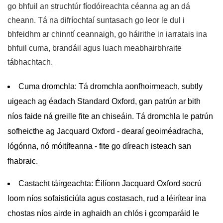
go bhfuil an struchtúr fíodóireachta céanna ag an dá
cheann. Tá na difríochtaí suntasach go leor le dul i
bhfeidhm ar chinntí ceannaigh, go háirithe in iarratais ina
bhfuil cuma, brandáil agus luach meabhairbhraite
tábhachtach.
Cuma dromchla:
Tá dromchla aonfhoirmeach, subtly
uigeach ag éadach Standard Oxford, gan patrún ar bith
níos faide ná greille fite an chiseáin. Tá dromchla le patrún
sofheicthe ag Jacquard Oxford - dearaí geoiméadracha,
lógónna, nó móitífeanna - fite go díreach isteach san
fhabraic.
Castacht táirgeachta:
Éilíonn Jacquard Oxford socrú
loom níos sofaisticiúla agus costasach, rud a léirítear ina
chostas níos airde in aghaidh an chlós i gcomparáid le