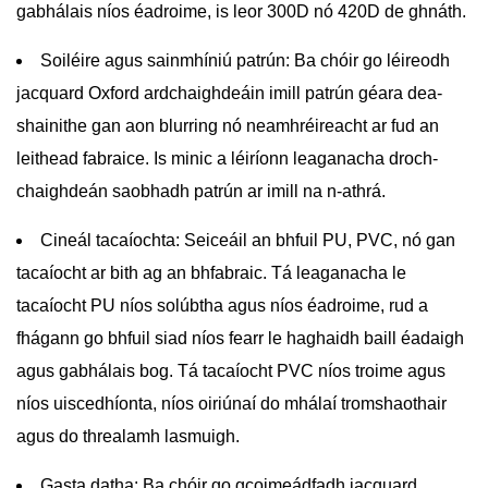
gabhálais níos éadroime, is leor 300D nó 420D de ghnáth.
Soiléire agus sainmhíniú patrún:
Ba chóir go léireodh
jacquard Oxford ardchaighdeáin imill patrún géara dea-
shainithe gan aon blurring nó neamhréireacht ar fud an
leithead fabraice. Is minic a léiríonn leaganacha droch-
chaighdeán saobhadh patrún ar imill na n-athrá.
Cineál tacaíochta:
Seiceáil an bhfuil PU, PVC, nó gan
tacaíocht ar bith ag an bhfabraic. Tá leaganacha le
tacaíocht PU níos solúbtha agus níos éadroime, rud a
fhágann go bhfuil siad níos fearr le haghaidh baill éadaigh
agus gabhálais bog. Tá tacaíocht PVC níos troime agus
níos uiscedhíonta, níos oiriúnaí do mhálaí tromshaothair
agus do threalamh lasmuigh.
Gasta datha:
Ba chóir go gcoimeádfadh jacquard