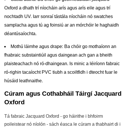
Oxford a dhath trí níocháin arís agus arís eile agus trí
nochtadh UV. Iarr sonraí tástála níocháin nó swatches
samplacha agus tú ag foinsiú ar an mórchóir le haghaidh
déantúsaíochta.
Mothú láimhe agus drape:
Ba chóir go mothaíonn an
fhabraic substaintiúil agus daingean ach gan a bheith
plaisteachach nó ró-dhaingean. Is minic a léiríonn fabraic
ró-righin tacaíocht PVC tiubh a scoiltfidh i dteocht fuar le
húsáid leathnaithe.
Cúram agus Cothabháil Táirgí Jacquard
Oxford
Tá fabraic Jacquard Oxford - go háirithe i bhfoirm
poileistear nó níolón - sách éasca le cúram a thabhairt di i