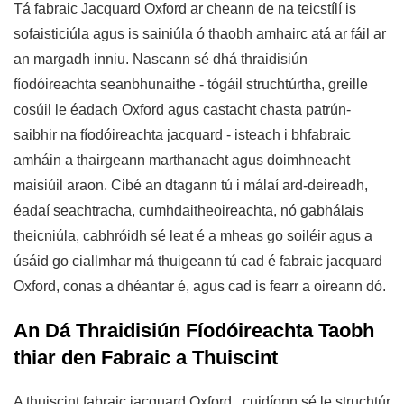
Tá fabraic Jacquard Oxford ar cheann de na teicstílí is
sofaisticiúla agus is sainiúla ó thaobh amhairc atá ar fáil ar
an margadh inniu. Nascann sé dhá thraidisiún
fíodóireachta seanbhunaithe - tógáil struchtúrtha, greille
cosúil le éadach Oxford agus castacht chasta patrún-
saibhir na fíodóireachta jacquard - isteach i bhfabraic
amháin a thairgeann marthanacht agus doimhneacht
maisiúil araon. Cibé an dtagann tú i málaí ard-deireadh,
éadaí seachtracha, cumhdaitheoireachta, nó gabhálais
theicniúla, cabhróidh sé leat é a mheas go soiléir agus a
úsáid go ciallmhar má thuigeann tú cad é fabraic jacquard
Oxford, conas a dhéantar é, agus cad is fearr a oireann dó.
An Dá Thraidisiún Fíodóireachta Taobh
thiar den Fabraic a Thuiscint
A thuiscint
fabraic jacquard Oxford
, cuidíonn sé le struchtúr