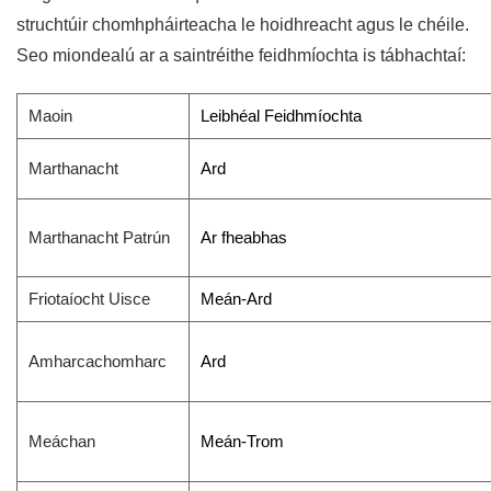
struchtúir chomhpháirteacha le hoidhreacht agus le chéile.
Seo miondealú ar a saintréithe feidhmíochta is tábhachtaí:
Maoin
Leibhéal Feidhmíochta
Marthanacht
Ard
Marthanacht Patrún
Ar fheabhas
Friotaíocht Uisce
Meán-Ard
Amharcachomharc
Ard
Meáchan
Meán-Trom