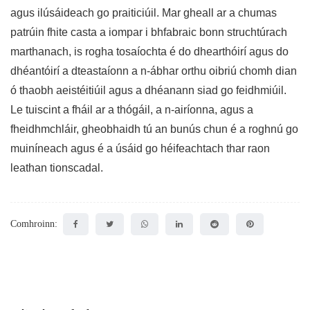
agus ilúsáideach go praiticiúil. Mar gheall ar a chumas
patrúin fhite casta a iompar i bhfabraic bonn struchtúrach
marthanach, is rogha tosaíochta é do dhearthóirí agus do
dhéantóirí a dteastaíonn a n-ábhar orthu oibriú chomh dian
ó thaobh aeistéitiúil agus a dhéanann siad go feidhmiúil.
Le tuiscint a fháil ar a thógáil, a n-airíonna, agus a
fheidhmchláir, gheobhaidh tú an bunús chun é a roghnú go
muiníneach agus é a úsáid go héifeachtach thar raon
leathan tionscadal.
Comhroinn: