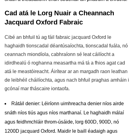
Cad atá le Lorg Nuair a Cheannach
Jacquard Oxford Fabraic
Cibé an bhfuil tú ag fáil fabraic jacquard Oxford le
haghaidh tionscadal déantúsaíochta, tionscadal fuála, nó
ceannach miondíola, cabhraíonn sé leat cáilíocht a
idirdhealú ó roghanna measartha má tá a fhios agat cad
atá le meastóireacht. Áirítear ar an margadh raon leathan
de leibhéil cháilíochta, agus nach bhfuil praghas amháin i
gcónaí mar tháscaire iontaofa.
Rátáil denier:
Léiríonn uimhreacha denier níos airde
snáth níos tiús agus níos marthanaí. Le haghaidh málaí
agus feidhmchláir throm-úsáide, lorg 600D, 900D, nó
1200D jacquard Oxford. Maidir le baill éadaigh agus