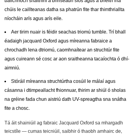
bailchríoch snáithíní a bhriseadh síos agus a bheith ina
chúis le caillteanas datha sa phatrún fite thar thimthriallta
níocháin arís agus arís eile.
Aer tirim nuair is féidir
seachas triomú tumble. Trí bhall
éadaigh jacquard Oxford agus míreanna fabraice a
chrochadh lena dtriomú, caomhnaítear an struchtúr fite
agus cuireann sé cosc ​​ar aon sraitheanna tacaíochta ó dhí-
aimniú.
Stóráil míreanna struchtúrtha
cosúil le málaí agus
cásanna i dtimpeallacht fhionnuar, thirim ar shiúl ó sholas
na gréine fada chun aistriú dath UV-spreagtha sna snátha
fite a chosc.
Tá áit shainiúil ag fabraic Jacquard Oxford sa mhargadh
teicstíle — cumas teicniúil, saibhir ó thaobh amhairc de,