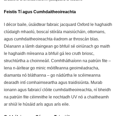
Feistis Tí agus Cumhdaitheoireachta
I décor baile, úsáidtear fabraic jacquard Oxford le haghaidh
clúdaigh mhaolú, boscaí stórála maisiúcháin, ottomans,
agus cumhdaitheoireachta éadrom ar throscán blas.
Déanann a lámh daingean go bhfuil sé oiriúnach go maith
le haghaidh míreanna a bhfuil gá leo cruth briosc,
struchtúrtha a choinneáil. Comhtháthaíonn na patrúin fite –
lena n-áirítear go minic móitífeanna geoiméadracha,
diamanta nó bláthanna – go nádúrtha le scéimeanna
dearadh intí comhaimseartha agus traidisiúnta. Murab
ionann agus fabraicí clóite cumhdaitheoireachta, ní bheidh
na patrúin fite céimnithe le nochtadh UV nó a chaitheamh
ar shiúl le húsáid arís agus arís eile.