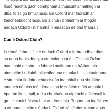
fíodóireachta gach comhpháirt a thuiscint ar leithligh ar
dtús, toisc go bhfuil jacquard Oxford mar thoradh ar
theicneolaíocht jacquard a chur i bhfeidhm ar thógáil
éadach Oxford - ní hamháin meascán de dhá fhabraic.
Cad é Oxford Cloth?
Is cineál fabraic fite é éadach Oxford a forbraíodh ar dtús
sa naoú haois déag, a ainmníodh tar éis Ollscoil Oxford
mar chuid de shraith fabraicí muileann na hAlban atá
ainmnithe i ndiaidh ollscoileanna mionlach. Is sainairíonna
é struchtúr fíodóireachta ciseán ina bhfuil dhá shnáithe
inneach nó níos mó idirnasctha le snáithe dlúth amháin i
bpatrún fite simplí, rud a chruthaíonn uigeacht atá cosúil le
greille caolchúiseach ar an dromchla. Tugann an tógáil seo
a airíonna sínithe d'éadach Oxford: tá sé níos troime agus