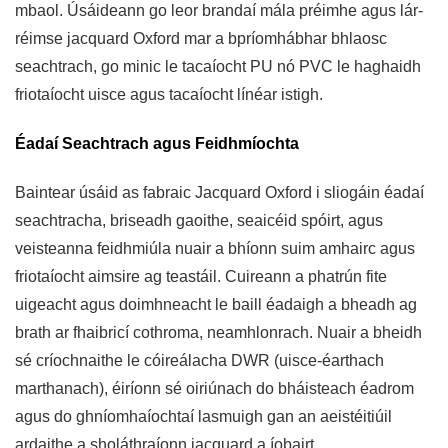
mbaol. Úsáideann go leor brandaí mála préimhe agus lár-
réimse jacquard Oxford mar a bpríomhábhar bhlaosc
seachtrach, go minic le tacaíocht PU nó PVC le haghaidh
friotaíocht uisce agus tacaíocht línéar istigh.
Éadaí Seachtrach agus Feidhmíochta
Baintear úsáid as fabraic Jacquard Oxford i sliogáin éadaí
seachtracha, briseadh gaoithe, seaicéid spóirt, agus
veisteanna feidhmiúla nuair a bhíonn suim amhairc agus
friotaíocht aimsire ag teastáil. Cuireann a phatrún fite
uigeacht agus doimhneacht le baill éadaigh a bheadh ​​ag
brath ar fhaibricí cothroma, neamhlonrach. Nuair a bheidh
sé críochnaithe le cóireálacha DWR (uisce-éarthach
marthanach), éiríonn sé oiriúnach do bháisteach éadrom
agus do ghníomhaíochtaí lasmuigh gan an aeistéitiúil
ardaithe a sholáthraíonn jacquard a íobairt.