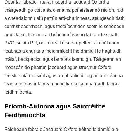
Déantar fabraicí nua-aimseartha jacquard Oxford a
tháirgeadh go coitianta ó snátha poileistear nó níolón, rud
a cheadaíonn rialú patrún ard-chruinneas, atáirgeadh dath
comhsheasmhach, agus friotaíocht den scoth le scríobadh
agus taise. Is minic a chríochnaítear an fabraic le sciath
PVC, sciath PU, nó cóireáil uisce-repellent ar chúl chun
feabhas a chur ar a fheidhmíocht fheidhmiúil le haghaidh
málaí, backpacks, agus iarratais lasmuigh. Táirgeann an
meascán de phatrún jacquard agus struchtúr Oxford
teicstíle atá maisiúil agus an-phraiticiúil ag an am céanna -
teaglaim réasúnta neamhchoitianta sa mhargadh fabraic
feidhmíochta.
Príomh-Airíonna agus Saintréithe
Feidhmíochta
Faigheann fabraic Jacquard Oxford tréithe feidhmiúla a