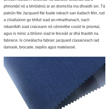
phriontáil nó a bhróidniú ar an dromchla ina dhiaidh sin. Tá
patrúin fite Jacquard fite fuaite isteach san éadach féin, rud
a chiallaíonn go bhfuil siad an-mharthanach, nach
mbainfidh siad craiceann nó céimnithe cosúil le priontaí,
agus is minic a bhíonn siad le feiceáil ar dhá thaobh na
fabraice. Is cineálacha fabraic jacquard clasaiceach iad
damask, brocade, taipéis agus matelassé.