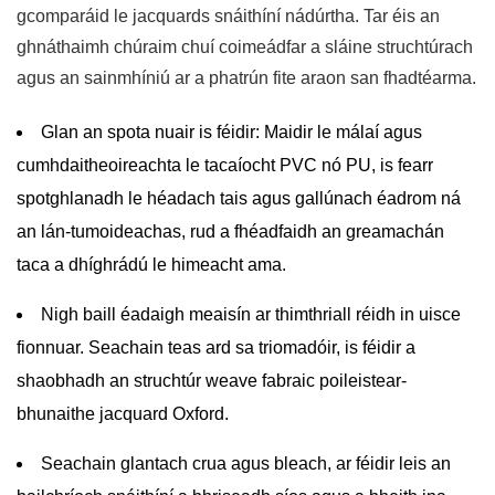
gcomparáid le jacquards snáithíní nádúrtha. Tar éis an
ghnáthaimh chúraim chuí coimeádfar a sláine struchtúrach
agus an sainmhíniú ar a phatrún fite araon san fhadtéarma.
Glan an spota nuair is féidir:
Maidir le málaí agus
cumhdaitheoireachta le tacaíocht PVC nó PU, is fearr
spotghlanadh le héadach tais agus gallúnach éadrom ná
an lán-tumoideachas, rud a fhéadfaidh an greamachán
taca a dhíghrádú le himeacht ama.
Nigh baill éadaigh meaisín ar thimthriall réidh
in uisce
fionnuar. Seachain teas ard sa triomadóir, is féidir a
shaobhadh an struchtúr weave fabraic poileistear-
bhunaithe jacquard Oxford.
Seachain glantach crua agus bleach,
ar féidir leis an