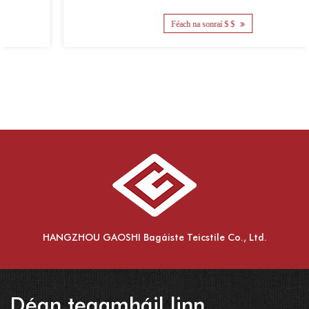
Féach na sonraí $ $
HANGZHOU GAOSHI Bagáiste Teicstíle Co., Ltd.
Déan teagmháil linn