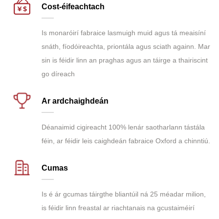
Cost-éifeachtach
Is monaróirí fabraice lasmuigh muid agus tá meaisíní
snáth, fíodóireachta, priontála agus sciath againn. Mar
sin is féidir linn an praghas agus an táirge a thairiscint
go díreach
Ar ardchaighdeán
Déanaimid cigireacht 100% lenár saotharlann tástála
féin, ar féidir leis caighdeán fabraice Oxford a chinntiú.
Cumas
Is é ár gcumas táirgthe bliantúil ná 25 méadar milion,
is féidir linn freastal ar riachtanais na gcustaiméirí