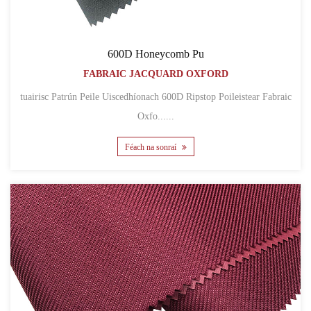
600D Honeycomb Pu
FABRAIC JACQUARD OXFORD
tuairisc Patrún Peile Uiscedhíonach 600D Ripstop Poileistear Fabraic
Oxfo......
Féach na sonraí