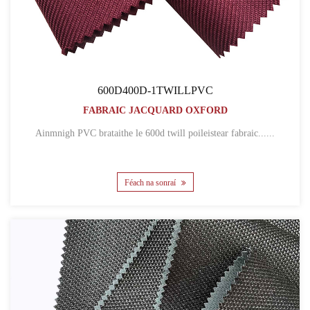
600D400D-1TWILLPVC
FABRAIC JACQUARD OXFORD
Ainmnigh PVC brataithe le 600d twill poileistear fabraic......
Féach na sonraí