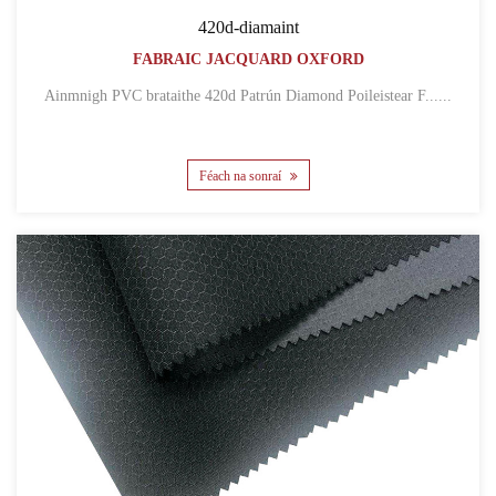
420d-diamaint
FABRAIC JACQUARD OXFORD
Ainmnigh PVC brataithe 420d Patrún Diamond Poileistear F......
Féach na sonraí