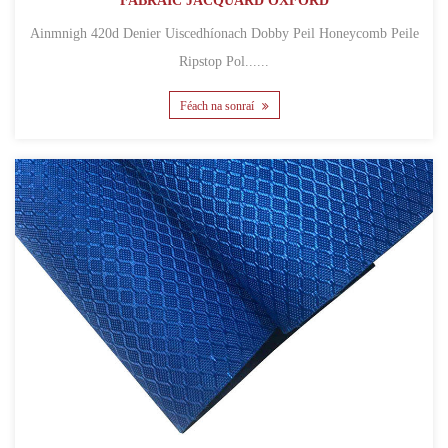
FABRAIC JACQUARD OXFORD
Ainmnigh 420d Denier Uiscedhíonach Dobby Peil Honeycomb Peile
Ripstop Pol......
Féach na sonraí