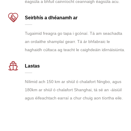
éagsúla a bhfuil cainníocht ceannaigh éagsúla acu.
Seirbhís a dhéanamh ar
Tugaimid freagra go tapa i gcónaí. Tá am seachadta
an ordaithe shamplaí gearr. Tá ár bhfabraic le
haghaidh cúltaca ag teacht le caighdeáin idirnáisiúnta.
Lastas
Nílimid ach 150 km ar shiúl ó chalafort Ningbo, agus
180km ar shiúl ó chalafort Shanghai, tá sé an -áisiúil
agus éifeachtach earraí a chur chuig aon tíortha eile.