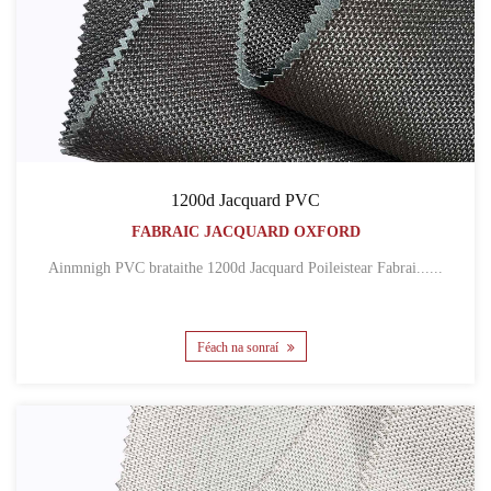
1200d Jacquard PVC
FABRAIC JACQUARD OXFORD
Ainmnigh PVC brataithe 1200d Jacquard Poileistear Fabrai......
Féach na sonraí