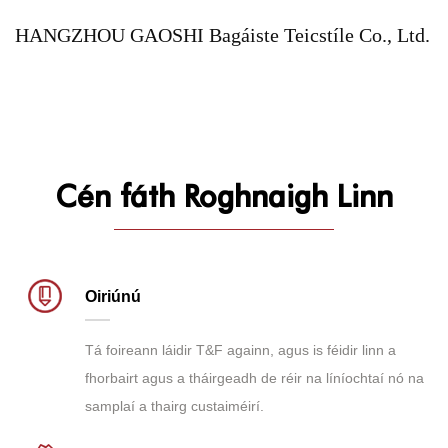
HANGZHOU GAOSHI Bagáiste Teicstíle Co., Ltd.
Cén fáth Roghnaigh Linn
Oiriúnú
Tá foireann láidir T&F againn, agus is féidir linn a
fhorbairt agus a tháirgeadh de réir na líníochtaí nó na
samplaí a thairg custaiméirí.