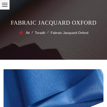
FABRAIC JACQUARD OXFORD
/
/
Áit
Toradh
Fabraic Jacquard Oxford