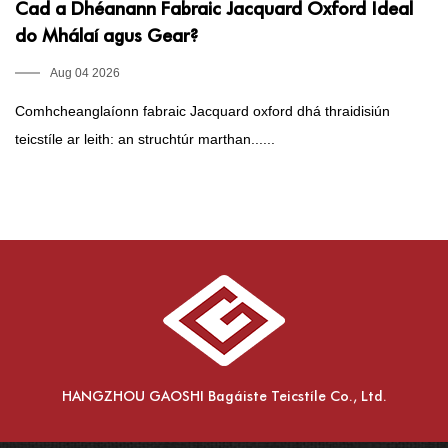
Cad a Dhéanann Fabraic Jacquard Oxford Ideal
C
do Mhálaí agus Gear?
Ú
Aug 04 2026
Comhcheanglaíonn fabraic Jacquard oxford dhá thraidisiún
Ca
teicstíle ar leith: an struchtúr marthan......
Ja
HANGZHOU GAOSHI Bagáiste Teicstíle Co., Ltd.