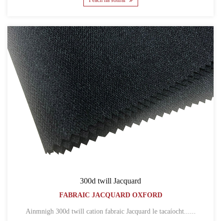
Féach na sonraí
300d twill Jacquard
FABRAIC JACQUARD OXFORD
Ainmnigh 300d twill cation fabraic Jacquard le tacaíocht......