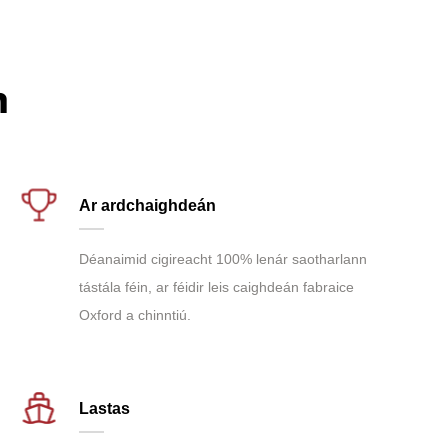
n
Ar ardchaighdeán
Déanaimid cigireacht 100% lenár saotharlann
tástála féin, ar féidir leis caighdeán fabraice
Oxford a chinntiú.
Lastas