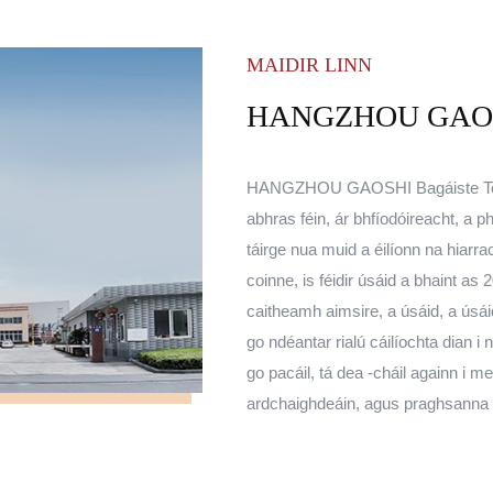
MAIDIR LINN
HANGZHOU GAOSHI B
HANGZHOU GAOSHI Bagáiste Teicstíle
abhras féin, ár bhfíodóireacht, a p
táirge nua muid a éilíonn na hiarrac
coinne, is féidir úsáid a bhaint a
caitheamh aimsire, a úsáid, a úsá
go ndéantar rialú cáilíochta dian i
go pacáil, tá dea -cháil againn i me
ardchaighdeáin, agus praghsanna