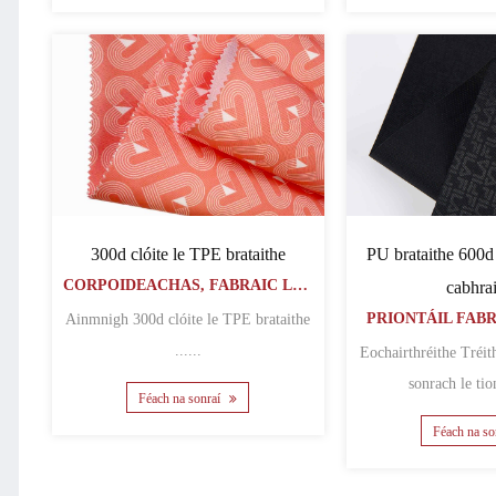
300d clóite le TPE brataithe
PU brataithe 600d
CORPOIDEACHAS, FABRAIC LANNAITHE PEVA
cabhra
PRIONTÁIL FAB
Ainmnigh 300d clóite le TPE brataithe
......
Eochairthréithe Tréithe a bhaineann go
Féach na sonraí
Féach na so