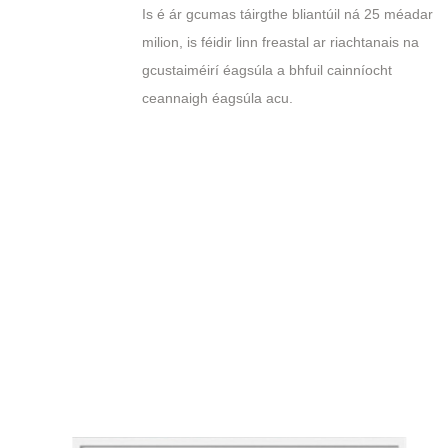
Is é ár gcumas táirgthe bliantúil ná 25 méadar
milion, is féidir linn freastal ar riachtanais na
gcustaiméirí éagsúla a bhfuil cainníocht
ceannaigh éagsúla acu.