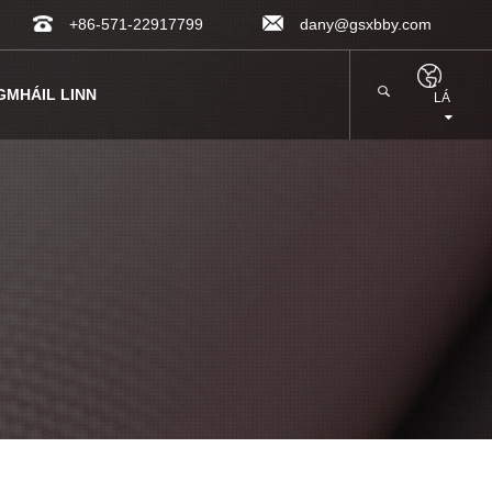
+86-571-22917799
dany@gsxbby.com
GMHÁIL LINN
LÁ