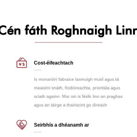
Cén fáth Roghnaigh Lin
Cost-éifeachtach
Is monaróirí fabraice lasmuigh muid agus tá
meaisíní snáth, fíodóireachta, priontála agus
sciath againn. Mar sin is féidir linn an praghas
agus an táirge a thairiscint go díreach
Seirbhís a dhéanamh ar