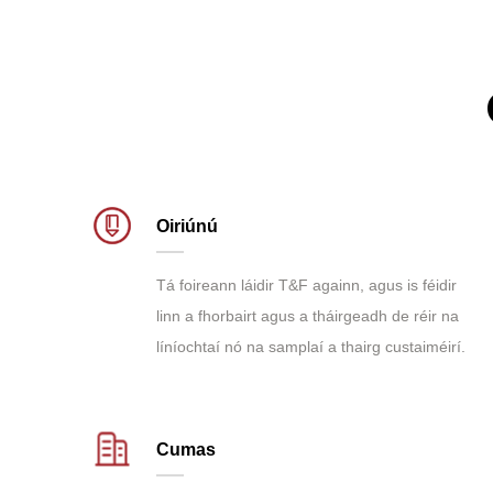
Oiriúnú
Tá foireann láidir T&F againn, agus is féidir
linn a fhorbairt agus a tháirgeadh de réir na
líníochtaí nó na samplaí a thairg custaiméirí.
Cumas