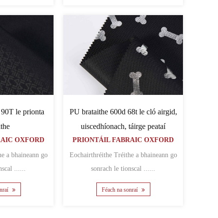
PU brataithe 600d 68t le cló airgid,
 90T le prionta
uiscedhíonach, táirge peataí
ithe
PRIONTÁIL FABRAIC OXFORD
RAIC OXFORD
Eochairthréithe Tréithe a bhaineann go
sonrach le tionscal ......
sonrach le tionscal ......
Féach na sonraí
nraí