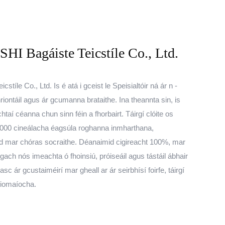
agáiste Teicstíle Co., Ltd.
 Co., Ltd. Is é atá i gceist le Speisialtóir ná ár n -
hriontáil agus ár gcumanna brataithe. Ina theannta sin, is
htaí céanna chun sinn féin a fhorbairt. Táirgí clóite os
s 2000 cineálacha éagsúla roghanna inmharthana,
id mar chóras socraithe. Déanaimid cigireacht 100%, mar
 ngach nós imeachta ó fhoinsiú, próiseáil agus tástáil ábhair
asc ár gcustaiméirí mar gheall ar ár seirbhísí foirfe, táirgí
 iomaíocha.