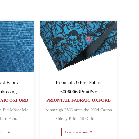
ord Fabric
Priontáil Oxford Fabric
bossing
60060068PrintPvc
RAIC OXFORD
PRIONTÁIL FABRAIC OXFORD
Ainmnigh PVC brataithe 300d Carton
ord Fabrai......
Shinny Priontáil Oxfo......
nraí
Féach na sonraí