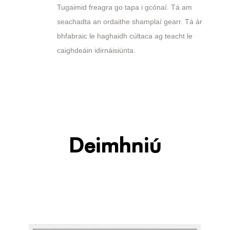
Tugaimid freagra go tapa i gcónaí. Tá am
seachadta an ordaithe shamplaí gearr. Tá ár
bhfabraic le haghaidh cúltaca ag teacht le
caighdeáin idirnáisiúnta.
Deimhniú