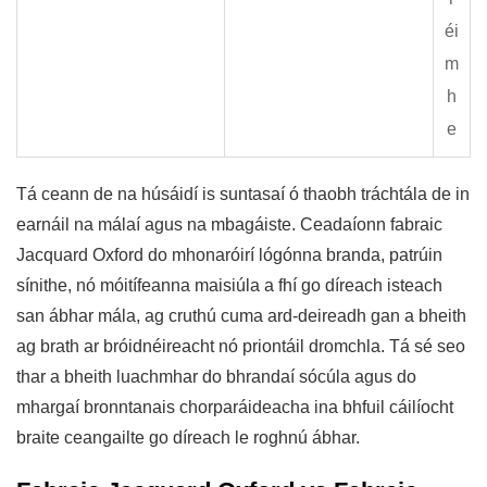
éi
m
h
e
Tá ceann de na húsáidí is suntasaí ó thaobh tráchtála de in
earnáil na málaí agus na mbagáiste. Ceadaíonn fabraic
Jacquard Oxford do mhonaróirí lógónna branda, patrúin
sínithe, nó móitífeanna maisiúla a fhí go díreach isteach
san ábhar mála, ag cruthú cuma ard-deireadh gan a bheith
ag brath ar bróidnéireacht nó priontáil dromchla. Tá sé seo
thar a bheith luachmhar do bhrandaí sócúla agus do
mhargaí bronntanais chorparáideacha ina bhfuil cáilíocht
braite ceangailte go díreach le roghnú ábhar.