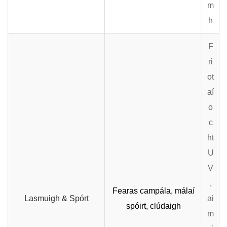
m
h
F
ri
ot
aí
o
c
ht
U
V
,
Fearas campála, málaí
Lasmuigh & Spórt
ai
spóirt, clúdaigh
m