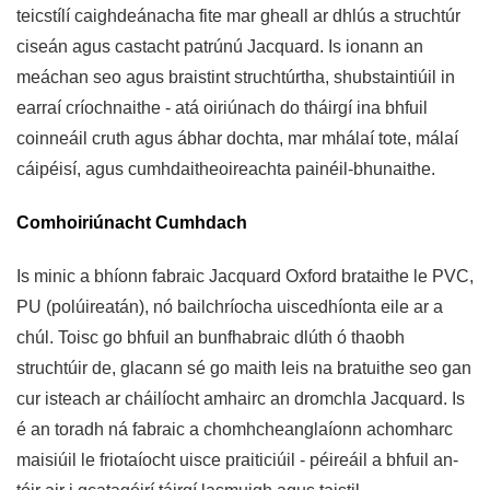
teicstílí caighdeánacha fite mar gheall ar dhlús a struchtúr
ciseán agus castacht patrúnú Jacquard. Is ionann an
meáchan seo agus braistint struchtúrtha, shubstaintiúil in
earraí críochnaithe - atá oiriúnach do tháirgí ina bhfuil
coinneáil cruth agus ábhar dochta, mar mhálaí tote, málaí
cáipéisí, agus cumhdaitheoireachta painéil-bhunaithe.
Comhoiriúnacht Cumhdach
Is minic a bhíonn fabraic Jacquard Oxford brataithe le PVC,
PU (polúireatán), nó bailchríocha uiscedhíonta eile ar a
chúl. Toisc go bhfuil an bunfhabraic dlúth ó thaobh
struchtúir de, glacann sé go maith leis na bratuithe seo gan
cur isteach ar cháilíocht amhairc an dromchla Jacquard. Is
é an toradh ná fabraic a chomhcheanglaíonn achomharc
maisiúil le friotaíocht uisce praiticiúil - péireáil a bhfuil an-