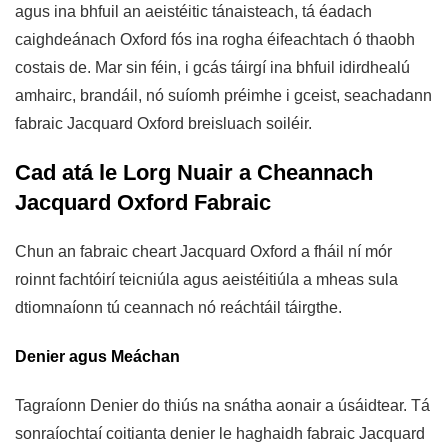
agus ina bhfuil an aeistéitic tánaisteach, tá éadach
caighdeánach Oxford fós ina rogha éifeachtach ó thaobh
costais de. Mar sin féin, i gcás táirgí ina bhfuil idirdhealú
amhairc, brandáil, nó suíomh préimhe i gceist, seachadann
fabraic Jacquard Oxford breisluach soiléir.
Cad atá le Lorg Nuair a Cheannach
Jacquard Oxford Fabraic
Chun an fabraic cheart Jacquard Oxford a fháil ní mór
roinnt fachtóirí teicniúla agus aeistéitiúla a mheas sula
dtiomnaíonn tú ceannach nó reáchtáil táirgthe.
Denier agus Meáchan
Tagraíonn Denier do thiús na snátha aonair a úsáidtear. Tá
sonraíochtaí coitianta denier le haghaidh fabraic Jacquard