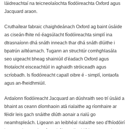
láidreachtaí na teicneolaíochta fíodóireachta Oxford agus
Jacquard araon.
Cruthaítear fabraic chaighdeánach Oxford ag baint úsáide
as ciseán-fhite nó éagsúlacht fíodóireachta simplí ina
dtrasnaíonn dhá snáth inneach thar dhá snáth dlúithe i
bpatrún ailtéarnach. Tugann an struchtúr comhghlasála
seo uigeacht bheag shainiúil d'éadach Oxford agus
friotaíocht eisceachtúil in aghaidh stróiceadh agus
scríobadh. Is fíodóireacht capall oibre é - simplí, iontaofa
agus an-fheidhmiúil.
Ardaíonn fíodóireacht Jacquard an dúshraith seo trí úsáid a
bhaint as ceann díomhaoin atá rialaithe ag ríomhaire ar
féidir leis gach snáithe dlúth aonair a rialú go
neamhspleách. Ligeann an leibhéal rialaithe seo d'fhíodóirí