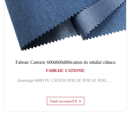
Fabraic Cationic 600d600d80tcation do mhálaí cúltaca
FABRAIC CATIONIC
Ainmnigh 600D PU CATION POILSE POILSE POIL......
Féach na sonraí $ $