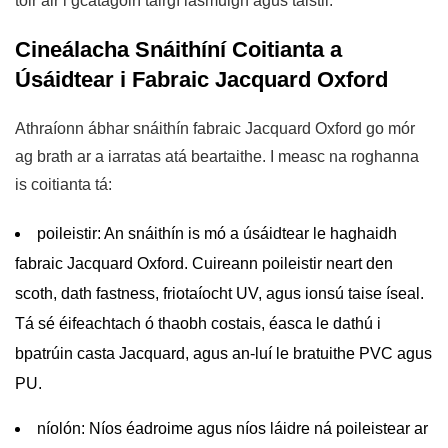
tóir air i gcatagóirí táirgí lasmuigh agus taistil.
Cineálacha Snáithíní Coitianta a
Úsáidtear i Fabraic Jacquard Oxford
Athraíonn ábhar snáithín fabraic Jacquard Oxford go mór
ag brath ar a iarratas atá beartaithe. I measc na roghanna
is coitianta tá:
poileistir:
An snáithín is mó a úsáidtear le haghaidh
fabraic Jacquard Oxford. Cuireann poileistir neart den
scoth, dath fastness, friotaíocht UV, agus ionsú taise íseal.
Tá sé éifeachtach ó thaobh costais, éasca le dathú i
bpatrúin casta Jacquard, agus an-luí le bratuithe PVC agus
PU.
níolón:
Níos éadroime agus níos láidre ná poileistear ar