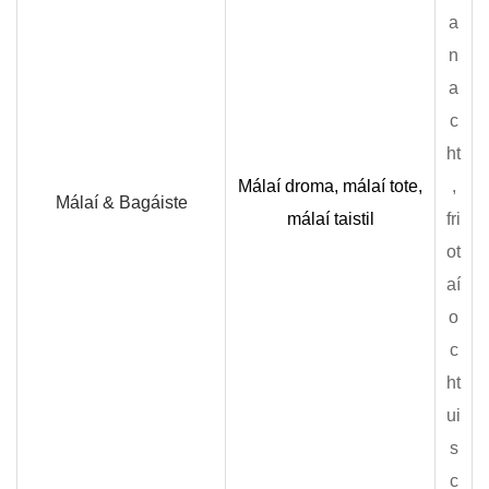
a
n
a
c
ht
Málaí droma, málaí tote,
,
Málaí & Bagáiste
málaí taistil
fri
ot
aí
o
c
ht
ui
s
c