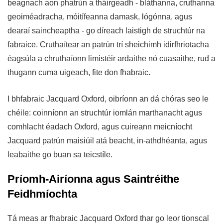
beagnach aon phatrún a tháirgeadh - bláthanna, cruthanna
geoiméadracha, móitífeanna damask, lógónna, agus
dearaí saincheaptha - go díreach laistigh de struchtúr na
fabraice. Cruthaítear an patrún trí sheichimh idirfhriotacha
éagsúla a chruthaíonn limistéir ardaithe nó cuasaithe, rud a
thugann cuma uigeach, fite don fhabraic.
I bhfabraic Jacquard Oxford, oibríonn an dá chóras seo le
chéile: coinníonn an struchtúr iomlán marthanacht agus
comhlacht éadach Oxford, agus cuireann meicníocht
Jacquard patrún maisiúil atá beacht, in-athdhéanta, agus
leabaithe go buan sa teicstíle.
Príomh-Airíonna agus Saintréithe
Feidhmíochta
Tá meas ar fhabraic Jacquard Oxford thar go leor tionscal