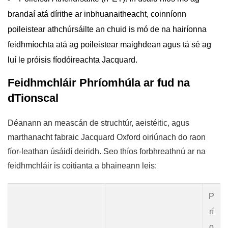
brandaí atá dírithe ar inbhuanaitheacht, coinníonn
poileistear athchúrsáilte an chuid is mó de na hairíonna
feidhmíochta atá ag poileistear maighdean agus tá sé ag
luí le próisis fíodóireachta Jacquard.
Feidhmchláir Phríomhúla ar fud na
dTionscal
Déanann an meascán de struchtúr, aeistéitic, agus
marthanacht fabraic Jacquard Oxford oiriúnach do raon
fíor-leathan úsáidí deiridh. Seo thíos forbhreathnú ar na
feidhmchláir is coitianta a bhaineann leis:
P
rí
o