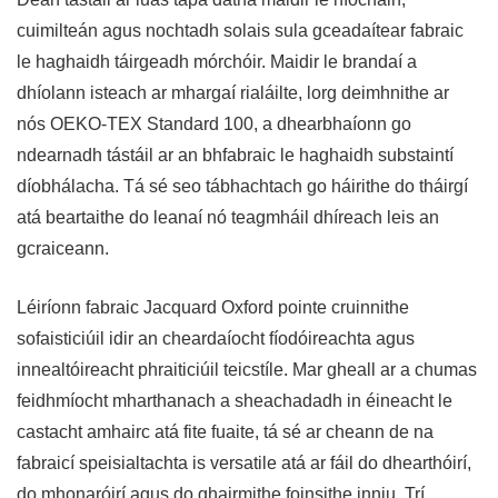
cuimilteán agus nochtadh solais sula gceadaítear fabraic
le haghaidh táirgeadh mórchóir. Maidir le brandaí a
dhíolann isteach ar mhargaí rialáilte, lorg deimhnithe ar
nós OEKO-TEX Standard 100, a dhearbhaíonn go
ndearnadh tástáil ar an bhfabraic le haghaidh substaintí
díobhálacha. Tá sé seo tábhachtach go háirithe do tháirgí
atá beartaithe do leanaí nó teagmháil dhíreach leis an
gcraiceann.
Léiríonn fabraic Jacquard Oxford pointe cruinnithe
sofaisticiúil idir an cheardaíocht fíodóireachta agus
innealtóireacht phraiticiúil teicstíle. Mar gheall ar a chumas
feidhmíocht mharthanach a sheachadadh in éineacht le
castacht amhairc atá fite fuaite, tá sé ar cheann de na
fabraicí speisialtachta is versatile atá ar fáil do dhearthóirí,
do mhonaróirí agus do ghairmithe foinsithe inniu. Trí