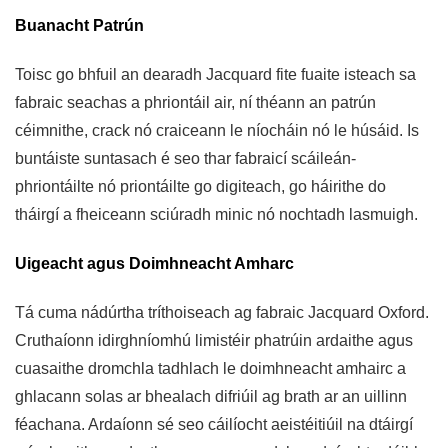
Buanacht Patrún
Toisc go bhfuil an dearadh Jacquard fite fuaite isteach sa
fabraic seachas a phriontáil air, ní théann an patrún
céimnithe, crack nó craiceann le níocháin nó le húsáid. Is
buntáiste suntasach é seo thar fabraicí scáileán-
phriontáilte nó priontáilte go digiteach, go háirithe do
tháirgí a fheiceann sciúradh minic nó nochtadh lasmuigh.
Uigeacht agus Doimhneacht Amharc
Tá cuma nádúrtha tríthoiseach ag fabraic Jacquard Oxford.
Cruthaíonn idirghníomhú limistéir phatrúin ardaithe agus
cuasaithe dromchla tadhlach le doimhneacht amhairc a
ghlacann solas ar bhealach difriúil ag brath ar an uillinn
féachana. Ardaíonn sé seo cáilíocht aeistéitiúil na dtáirgí