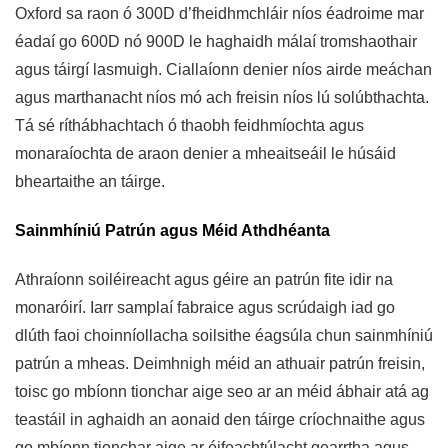
Oxford sa raon ó 300D d’fheidhmchláir níos éadroime mar
éadaí go 600D nó 900D le haghaidh málaí tromshaothair
agus táirgí lasmuigh. Ciallaíonn denier níos airde meáchan
agus marthanacht níos mó ach freisin níos lú solúbthachta.
Tá sé ríthábhachtach ó thaobh feidhmíochta agus
monaraíochta de araon denier a mheaitseáil le húsáid
bheartaithe an táirge.
Sainmhíniú Patrún agus Méid Athdhéanta
Athraíonn soiléireacht agus géire an patrún fite idir na
monaróirí. Iarr samplaí fabraice agus scrúdaigh iad go
dlúth faoi choinníollacha soilsithe éagsúla chun sainmhíniú
patrún a mheas. Deimhnigh méid an athuair patrún freisin,
toisc go mbíonn tionchar aige seo ar an méid ábhair atá ag
teastáil in aghaidh an aonaid den táirge críochnaithe agus
go mbíonn tionchar aige ar éifeachtúlacht gearrtha agus