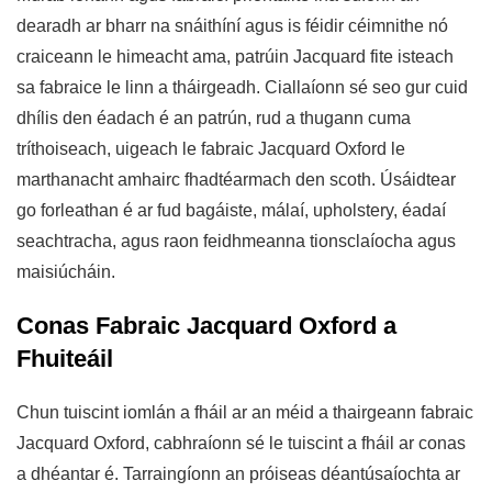
dearadh ar bharr na snáithíní agus is féidir céimnithe nó
craiceann le himeacht ama, patrúin Jacquard fite isteach
sa fabraice le linn a tháirgeadh. Ciallaíonn sé seo gur cuid
dhílis den éadach é an patrún, rud a thugann cuma
tríthoiseach, uigeach le fabraic Jacquard Oxford le
marthanacht amhairc fhadtéarmach den scoth. Úsáidtear
go forleathan é ar fud bagáiste, málaí, upholstery, éadaí
seachtracha, agus raon feidhmeanna tionsclaíocha agus
maisiúcháin.
Conas Fabraic Jacquard Oxford a
Fhuiteáil
Chun tuiscint iomlán a fháil ar an méid a thairgeann fabraic
Jacquard Oxford, cabhraíonn sé le tuiscint a fháil ar conas
a dhéantar é. Tarraingíonn an próiseas déantúsaíochta ar