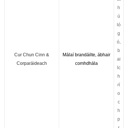
h
ú
ló
g
ó,
b
Cur Chun Cinn &
Málaí brandáilte, ábhair
ai
Corparáideach
comhdhála
lc
h
rí
o
c
h
p
r