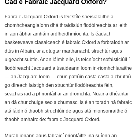
Cad é Fabraic Jacquard Oxford?
Fabraic Jacquard Oxford
is teicstíle speisialaithe a
chomhcheanglaíonn dhá thraidisiún fíodóireachta ar leith
in aon ábhar amháin ardfheidhmíochta. Is éadach
basketweave clasaiceach é fabraic Oxford a forbraíodh ar
dtús in Albain, ar a dtugtar marthanacht, struchtúr agus
uigeacht subtle. Ar an láimh eile, is teicníocht sofaisticiúil í
fíodóireacht Jacquard a úsáideann loom in-ríomhchláraithe
— an Jacquard loom — chun patrúin casta casta a chruthú
go díreach laistigh den struchtúr fíodóireachta féin,
seachas iad a phriontáil ar an dromchla. Nuair a dhéantar
an dá chur chuige seo a chumasc, is é an toradh ná fabraic
atá láidir ó thaobh struchtúir de agus atá mionsonraithe ó
thaobh amhairc de: fabraic Jacquard Oxford.
Murab ionann agus fabraicí priontáilte ina suíonn an