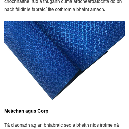
críochnaithe, rud a thugann cuma ardcheardaíochta dóibh
nach féidir le fabraicí fite cothrom a bhaint amach.
Meáchan agus Corp
Tá claonadh ag an bhfabraic seo a bheith níos troime ná