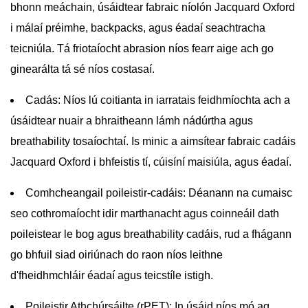
bhonn meáchain, úsáidtear fabraic níolón Jacquard Oxford
i málaí préimhe, backpacks, agus éadaí seachtracha
teicniúla. Tá friotaíocht abrasion níos fearr aige ach go
ginearálta tá sé níos costasaí.
Cadás:
Níos lú coitianta in iarratais feidhmíochta ach a
úsáidtear nuair a bhraitheann lámh nádúrtha agus
breathability tosaíochtaí. Is minic a aimsítear fabraic cadáis
Jacquard Oxford i bhfeistis tí, cúisíní maisiúla, agus éadaí.
Comhcheangail poileistir-cadáis:
Déanann na cumaisc
seo cothromaíocht idir marthanacht agus coinneáil dath
poileistear le bog agus breathability cadáis, rud a fhágann
go bhfuil siad oiriúnach do raon níos leithne
d'fheidhmchláir éadaí agus teicstíle istigh.
Poileistir Athchúrsáilte (rPET):
In úsáid níos mó ag