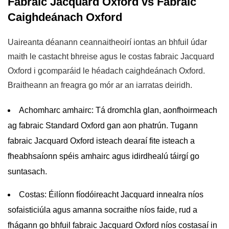
Fabraic Jacquard Oxford vs Fabraic
Caighdeánach Oxford
Uaireanta déanann ceannaitheoirí iontas an bhfuil údar
maith le castacht bhreise agus le costas fabraic Jacquard
Oxford i gcomparáid le héadach caighdeánach Oxford.
Braitheann an freagra go mór ar an iarratas deiridh.
Achomharc amhairc:
Tá dromchla glan, aonfhoirmeach
ag fabraic Standard Oxford gan aon phatrún. Tugann
fabraic Jacquard Oxford isteach dearaí fite isteach a
fheabhsaíonn spéis amhairc agus idirdhealú táirgí go
suntasach.
Costas:
Éilíonn fíodóireacht Jacquard innealra níos
sofaisticiúla agus amanna socraithe níos faide, rud a
fhágann go bhfuil fabraic Jacquard Oxford níos costasaí in