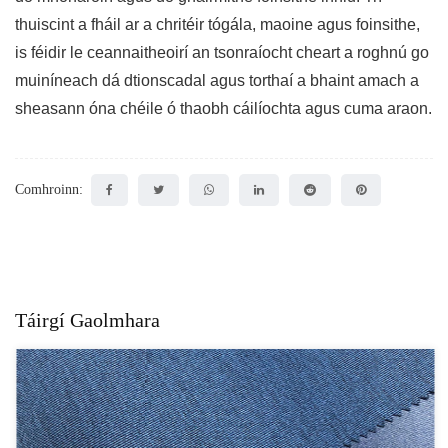
thuiscint a fháil ar a chritéir tógála, maoine agus foinsithe,
is féidir le ceannaitheoirí an tsonraíocht cheart a roghnú go
muiníneach dá dtionscadal agus torthaí a bhaint amach a
sheasann óna chéile ó thaobh cáilíochta agus cuma araon.
Comhroinn:
Táirgí Gaolmhara