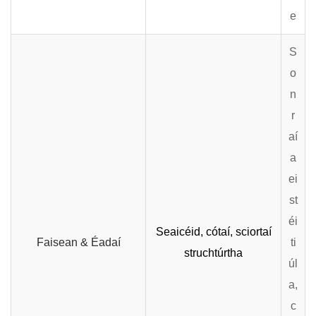
e
S
o
n
r
aí
a
ei
st
éi
Seaicéid, cótaí, sciortaí
Faisean & Éadaí
ti
struchtúrtha
úl
a,
c