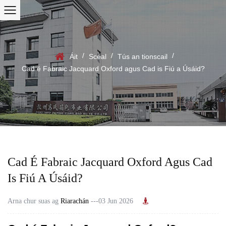
/
/
/
Áit
Scéal
Tús an tionscail
Cad é Fabraic Jacquard Oxford agus Cad is Fiú a Úsáid?
Cad É Fabraic Jacquard Oxford Agus Cad
Is Fiú A Úsáid?
Arna chur suas ag
Riarachán
---03 Jun 2026