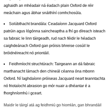
aghaidh an mhéadair ná éadach plain Oxford de réir
meáchain agus ábhar snáithíní comhchosúla.
Solúbthacht brandála:
Ceadaíonn Jacquard Oxford
patrúin agus lógónna saincheaptha a fhí go díreach isteach
sa fabraic le linn táirgeadh, rud nach féidir le héadach
caighdeánach Oxford gan próisis bhreise cosúil le
bróidnéireacht nó priontáil.
Feidhmíocht struchtúrach:
Tairgeann an dá fabraic
marthanacht lárnach den chineál céanna óna mbonn
Oxford. Ní laghdaíonn próiseas Jacquard neart teanntachta
nó friotaíocht abrasion go mór nuair a dhéantar é a
fhorghníomhú i gceart.
Maidir le táirgí atá ag feidhmiú go hiomlán, gan bhrandáil