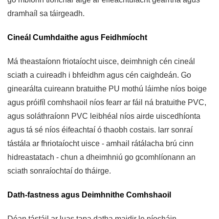
dramhaíl sa táirgeadh.
Cineál Cumhdaithe agus Feidhmíocht
Má theastaíonn friotaíocht uisce, deimhnigh cén cineál
sciath a cuireadh i bhfeidhm agus cén caighdeán. Go
ginearálta cuireann bratuithe PU mothú láimhe níos boige
agus próifíl comhshaoil ​​níos fearr ar fáil ná bratuithe PVC,
agus soláthraíonn PVC leibhéal níos airde uiscedhíonta
agus tá sé níos éifeachtaí ó thaobh costais. Iarr sonraí
tástála ar fhriotaíocht uisce - amhail rátálacha brú cinn
hidreastatach - chun a dheimhniú go gcomhlíonann an
sciath sonraíochtaí do tháirge.
Dath-fastness agus Deimhnithe Comhshaoil
Déan tástáil ar luas tapa datha maidir le níocháin,