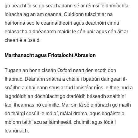
go beacht toisc go seachadann sé ar réimsí feidhmíochta
iolracha ag an am céanna. Cuidíonn tuiscint ar na
hairíonna seo le ceannaitheoirí agus dearthóirí cinntí
eolasacha a dhéanamh maidir le cén uair agus cén áit ar
cheart é a úsáid.
Marthanacht agus Friotaíocht Abrasion
Tugann an bonn ciseán Oxford neart den scoth don
fhabraic. Déanann snátha a chéile i bpatrún daingean il-
snáithe a dháileann strus ar fud limistéar níos leithne, rud a
laghdóidh an dóchúlacht go dtarlóidh briseadh snáithíní
faoi theannas nó cuimilte. Mar sin tá sé oiriúnach go maith
do tháirgí cosúil le málaí, málaí droma, agus bagáiste a
mbíonn taithí acu ar láimhseáil, chuimilt agus lódáil
leanúnach.